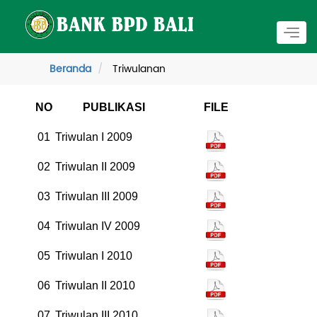
Togg
navig
Beranda
Triwulanan
NO
PUBLIKASI
FILE
01
Triwulan I 2009
02
Triwulan II 2009
03
Triwulan III 2009
04
Triwulan IV 2009
05
Triwulan I 2010
06
Triwulan II 2010
07
Triwulan III 2010