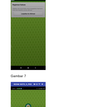
Gambar 7