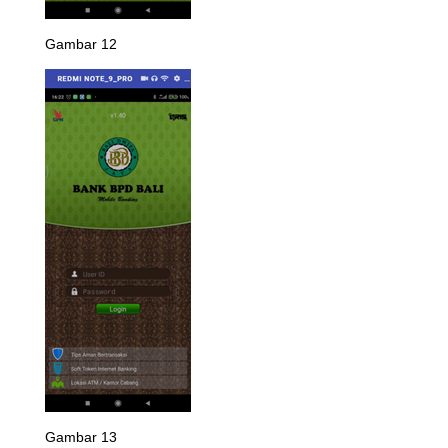
Gambar 12
Gambar 13