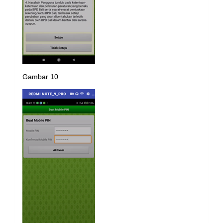
Gambar 10