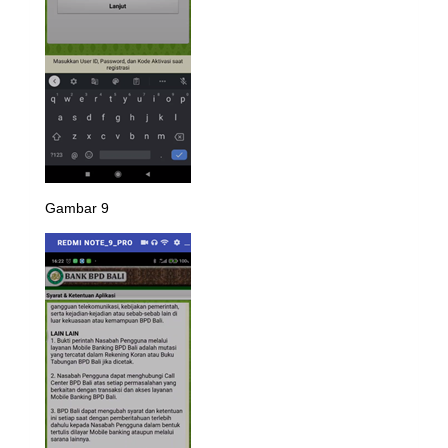
Gambar 9