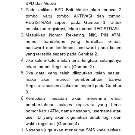
BPD Bali Mobile
Pada aplikasi BPD Bali Mobile akan muncul 2
tombol yaitu tombol AKTIVASI dan tombol
REGISTRASI seperti pada Gambar 1. Untuk
melakukan registrasi, tekan tombol REGISTRASI.
Masukkan Nomor Rekening, NIK, PIN ATM,
nomor handphone yang terdaftar, e-mail,
password dan konfirmasi password pada kolom
yang tersedia seperti pada Gambar 2.
Jika kolom-kolom telah terisi lengkap, selanjutnya
tekan tombol Registrasi (Gambar 2).
Jika data yang telah diinputkan telah sesuai,
maka akan muncul pemberitahuan bahwa
Registrasi sukses dilakukan, seperti pada Gambar
3.
Kemudian nasabah akan menerima email
pemberitahuan sukses registrasi yang berisi
nomor kartu ATM, nama nasabah, username atau
user ID yang akan digunakan untuk login dan
waktu registrasi (Gambar 4).
Nasabah juga akan menerima SMS kode aktivasi