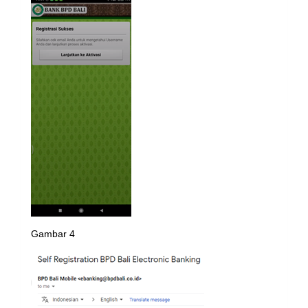
Gambar 4