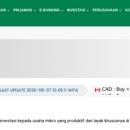
NAN
PINJAMAN
E-BANKING
INVESTASI
PERUSAHAAN
K
LAST UPDATE 2026-08-07 10:49:11 WITA
CAD : Buy = 
EUR : Buy = 
HKD : Buy = 
JPY : Buy = 1
MYR : Buy = 
NZD : Buy = 
GBP : Buy = 
SGD : Buy = 
KRW : Buy = 
USD : Buy = 
CNY : Buy = 
CNH : Buy = 
INR : Buy = 1
PHP : Buy = 
CHF : Buy = 
THB : Buy = 
AUD : Buy = 
t investasi kepada usaha mikro yang produktif dan layak khususnya di