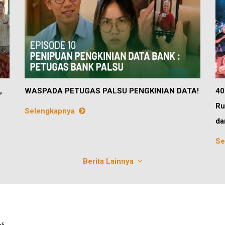
,
WASPADA PETUGAS PALSU PENGKINIAN DATA!
40
Ru
Selengkapnya
da
Se
Berita Lainnya