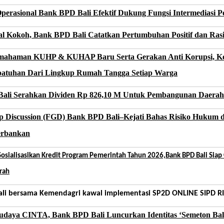
perasional Bank BPD Bali Efektif Dukung Fungsi Intermediasi 
l Kokoh, Bank BPD Bali Catatkan Pertumbuhan Positif dan Ras
ahaman KUHP & KUHAP Baru Serta Gerakan Anti Korupsi, Keja
atuhan Dari Lingkup Rumah Tangga Setiap Warga
ali Serahkan Dividen Rp 826,10 M Untuk Pembangunan Daerah
p Discussion (FGD) Bank BPD Bali–Kejati Bahas Risiko Hukum d
Perbankan
osialisasikan Kredit Program Pemerintah Tahun 2026,Bank BPD Bali Sia
rah
li bersama Kemendagri kawal implementasi SP2D ONLINE SIPD RI 
udaya CINTA, Bank BPD Bali Luncurkan Identitas ‘Semeton Bal