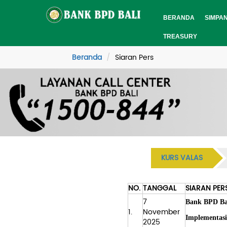
BERANDA
SIMPA
TREASURY
Beranda
Siaran Pers
KURS VALAS
NO.
TANGGAL
SIARAN PER
7
Bank BPD Bal
1.
November
Implementas
2025