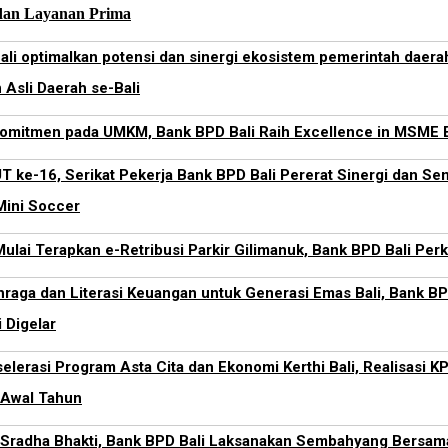
 dan Layanan Prima
li optimalkan potensi dan sinergi ekosistem pemerintah daera
Asli Daerah se-Bali
omitmen pada UMKM, Bank BPD Bali Raih Excellence in MSM
 ke-16, Serikat Pekerja Bank BPD Bali Pererat Sinergi dan Se
ini Soccer
lai Terapkan e-Retribusi Parkir Gilimanuk, Bank BPD Bali Perku
hraga dan Literasi Keuangan untuk Generasi Emas Bali, Bank B
 Digelar
lerasi Program Asta Cita dan Ekonomi Kerthi Bali, Realisasi 
i Awal Tahun
 Sradha Bhakti, Bank BPD Bali Laksanakan Sembahyang Bersama