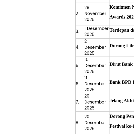
28
Komitmen Ny
2.
November
Awards 202
2025
1 Desember
Terdepan d
3.
2025
2
Dorong Lit
4.
Desember
2025
10
Dirut Bank
5.
Desember
2025
11
Bank BPD B
6.
Desember
2025
20
Jelang Akh
7.
Desember
2025
20
Dorong Pem
8.
Desember
Festival ke-
2025