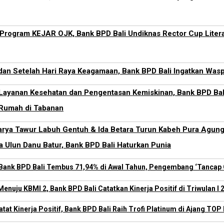
Program KEJAR OJK, Bank BPD Bali Undiknas Rector Cup Literas
dan Setelah Hari Raya Keagamaan, Bank BPD Bali Ingatkan Was
 Layanan Kesehatan dan Pengentasan Kemiskinan, Bank BPD Ba
Rumah di Tabanan
arya Tawur Labuh Gentuh & Ida Betara Turun Kabeh Pura Agung
 Ulun Danu Batur, Bank BPD Bali Haturkan Punia
Bank BPD Bali Tembus 71,94% di Awal Tahun, Pengembang ‘Tancap 
nuju KBMI 2, Bank BPD Bali Catatkan Kinerja Positif di Triwulan I 
atat Kinerja Positif, Bank BPD Bali Raih Trofi Platinum di Ajang T