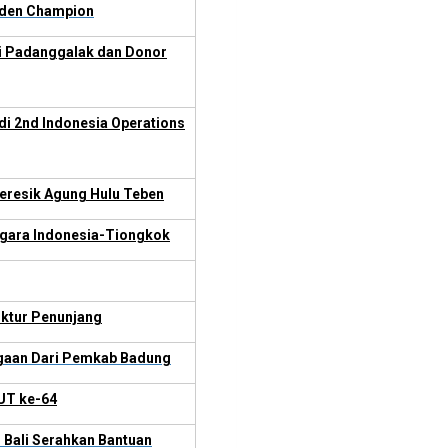
lden Champion
ai Padanggalak dan Donor
di 2nd Indonesia Operations
reresik Agung Hulu Teben
Negara Indonesia-Tiongkok
uktur Penunjang
rgaan Dari Pemkab Badung
UT ke-64
Bali Serahkan Bantuan