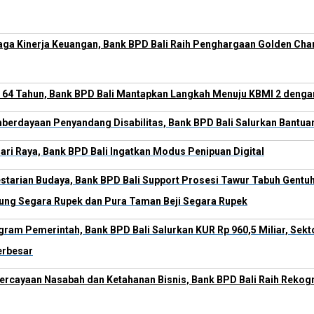
aga Kinerja Keuangan, Bank BPD Bali Raih Penghargaan Golden Cham
 64 Tahun, Bank BPD Bali Mantapkan Langkah Menuju KBMI 2 dengan 
erdayaan Penyandang Disabilitas, Bank BPD Bali Salurkan Bantu
ari Raya, Bank BPD Bali Ingatkan Modus Penipuan Digital
starian Budaya, Bank BPD Bali Support Prosesi Tawur Tabuh Gentu
ng Segara Rupek dan Pura Taman Beji Segara Rupek
ram Pemerintah, Bank BPD Bali Salurkan KUR Rp 960,5 Miliar, Sek
erbesar
ercayaan Nasabah dan Ketahanan Bisnis, Bank BPD Bali Raih Rekog