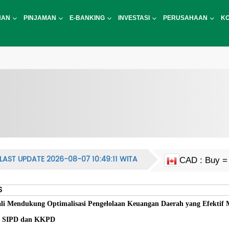
NAN
PINJAMAN
E-BANKING
INVESTASI
PERUSAHAAN
K
LAST UPDATE 2026-08-07 10:49:11 WITA
CAD : Buy = 
EUR : Buy = 
HKD : Buy = 
JPY : Buy = 1
MYR : Buy = 
NZD : Buy = 
GBP : Buy = 
SGD : Buy = 
KRW : Buy = 
USD : Buy = 
CNY : Buy = 
CNH : Buy = 
INR : Buy = 1
PHP : Buy = 
CHF : Buy = 
THB : Buy = 
AUD : Buy = 
S
i Mendukung Optimalisasi Pengelolaan Keuangan Daerah yang Efektif M
i SIPD dan KKPD