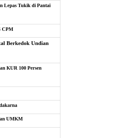
 Lepas Tukik di Pantai
IS CPM
al Berkedok Undian
ran KUR 100 Persen
dakarna
k dan UMKM