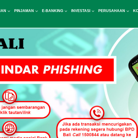
NAN
PINJAMAN
E-BANKING
INVESTASI
PERUSAHAAN
K