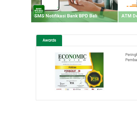
SMS Notifikasi Bank BPD Bali
ATM D
Awards
Peringkat III CSR Kategori Bank
Pembangunan Daerah BUKU II