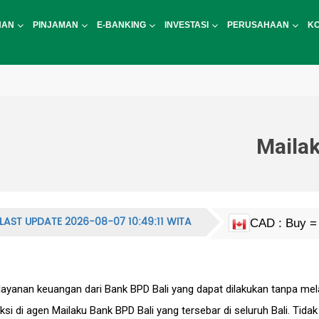
NAN
PINJAMAN
E-BANKING
INVESTASI
PERUSAHAAN
K
Mailak
LAST UPDATE 2026-08-07 10:49:11 WITA
CAD : Buy = 
EUR : Buy = 
HKD : Buy = 
JPY : Buy = 1
MYR : Buy = 
NZD : Buy = 
GBP : Buy = 
SGD : Buy = 
KRW : Buy = 
USD : Buy = 
CNY : Buy = 
CNH : Buy = 
INR : Buy = 1
PHP : Buy = 
CHF : Buy = 
THB : Buy = 
AUD : Buy = 
layanan keuangan dari Bank BPD Bali yang dapat dilakukan tanpa mel
si di agen Mailaku Bank BPD Bali yang tersebar di seluruh Bali. Tida