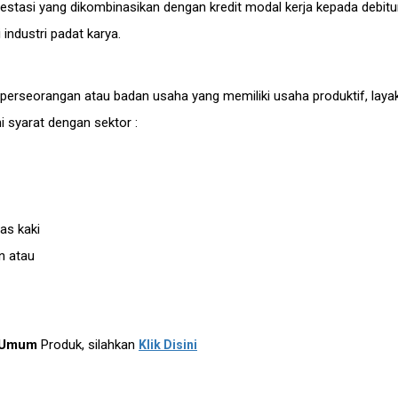
investasi yang dikombinasikan dengan kredit modal kerja kepada debit
industri padat karya.
u/perseorangan atau badan usaha yang memiliki usaha produktif, layak
 syarat dengan sektor :
las kaki
n atau
 Umum
Produk, silahkan
Klik Disini