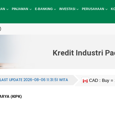
NAN
PINJAMAN
E-BANKING
INVESTASI
PERUSAHAAN
K
)
Kredit Industri P
LAST UPDATE 2026-08-06 11:31:51 WITA
CAD : Buy = 
EUR : Buy = 
HKD : Buy = 2
JPY : Buy = 1
MYR : Buy = 
NZD : Buy = 
GBP : Buy = 
SGD : Buy = 
KRW : Buy = 9
USD : Buy = 
CNY : Buy = 2
CNH : Buy = 
INR : Buy = 1
PHP : Buy = 2
CHF : Buy = 
THB : Buy = 5
AUD : Buy = 
ARYA (KIPK)