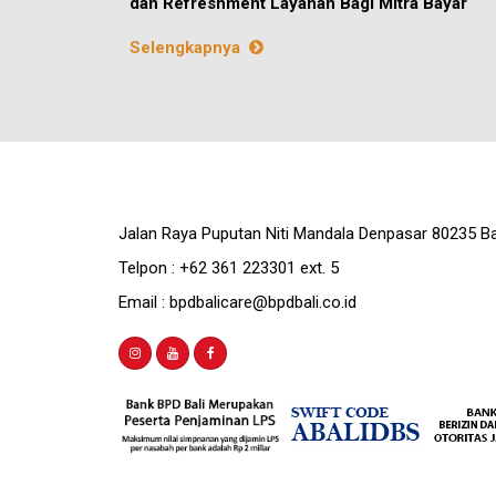
dan Refreshment Layanan Bagi Mitra Bayar
Selengkapnya
Jalan Raya Puputan Niti Mandala Denpasar 80235 Ba
Telpon : +62 361 223301 ext. 5
Email : bpdbalicare@bpdbali.co.id