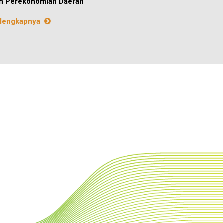
n Perekonomian Daerah
lengkapnya