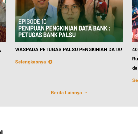
,
WASPADA PETUGAS PALSU PENGKINIAN DATA!
40
Ru
Selengkapnya
da
Se
Berita Lainnya
li