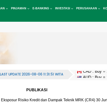
NAN
PINJAMAN
E-BANKING
INVESTASI
PERUSAHAAN
K
LAST UPDATE 2026-08-06 11:31:51 WITA
CAD : Buy = 
EUR : Buy = 
HKD : Buy = 2
JPY : Buy = 1
MYR : Buy = 
NZD : Buy = 
GBP : Buy = 
SGD : Buy = 
KRW : Buy = 9
USD : Buy = 
CNY : Buy = 2
CNH : Buy = 
INR : Buy = 1
PHP : Buy = 2
CHF : Buy = 
THB : Buy = 5
AUD : Buy = 
PUBLIKASI
Eksposur Risiko Kredit dan Dampak Teknik MRK (CR4) 30 Jun