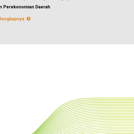
n Perekonomian Daerah
lengkapnya