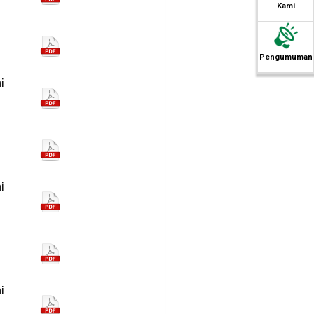
Kami
Pengumuman
i
i
i