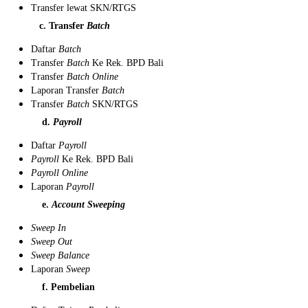
Transfer lewat SKN/RTGS
c. Transfer
Batch
Daftar
Batch
Transfer
Batch
Ke Rek. BPD Bali
Transfer
Batch
Online
Laporan Transfer
Batch
Transfer
Batch
SKN/RTGS
d.
Payroll
Daftar
Payroll
Payroll
Ke Rek. BPD Bali
Payroll
Online
Laporan
Payroll
e.
Account Sweeping
Sweep In
Sweep Out
Sweep Balance
Laporan
Sweep
f. Pembelian