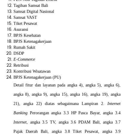
Tagihan Samsat Bali
Samsat Digital Nasional
Samsat VAST
Tiket Pesawat
Asuransi
BPJS Kesehatan
BPJS Ketenagakerjaan
Rumah Sakit
DSDP
E-Commerce
Retribusi
Kontribusi Wisatawan
BPJS Ketenagakerjaan (PU)
Detail fitur dan layanan pada angka 4), angka 5), angka 6),
angka 8), angka 9), angka 15), angka 16), angka 19), angka
21), angka 22) diatas sebagaimana Lampiran 2.
Internet
Banking
Perorangan angka 3.3 HP Pasca Bayar, angka 3.4
Internet
, angka 3.5 TV, angka 3.6 PDAM Bali, angka 3.7
Pajak Daerah Bali, angka 3.8 Tiket Pesawat, angka 3.9