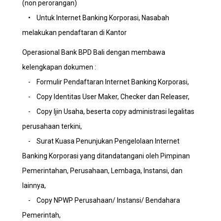
(non perorangan)
• Untuk Internet Banking Korporasi, Nasabah
melakukan pendaftaran di Kantor
Operasional Bank BPD Bali dengan membawa
kelengkapan dokumen :
- Formulir Pendaftaran Internet Banking Korporasi,
- Copy Identitas User Maker, Checker dan Releaser,
- Copy Ijin Usaha, beserta copy administrasi legalitas
perusahaan terkini,
- Surat Kuasa Penunjukan Pengelolaan Internet
Banking Korporasi yang ditandatangani oleh Pimpinan
Pemerintahan, Perusahaan, Lembaga, Instansi, dan
lainnya,
- Copy NPWP Perusahaan/ Instansi/ Bendahara
Pemerintah,