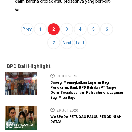
klaim karena ditolak atau prosesnya yang berbelit-
be...
(current)
2
Prev
1
3
4
5
6
7
Next
Last
BPD Bali Highlight
31 Juli 2026
Sinergi Meningkatkan Layanan Bagi
Pensiunan, Bank BPD Bali dan PT Taspen
Gelar Sosialisasi dan Refreshment Layanan
Bagi Mitra Bayar
29 Juli 2026
WASPADA PETUGAS PALSU PENGKINIAN
DATA!