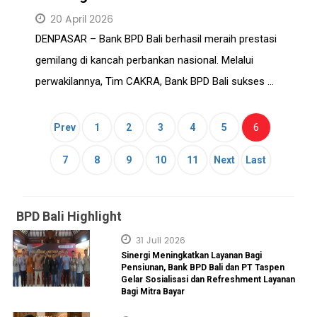
20 April 2026
DENPASAR – Bank BPD Bali berhasil meraih prestasi
gemilang di kancah perbankan nasional. Melalui
perwakilannya, Tim CAKRA, Bank BPD Bali sukses ...
(current)
6
Prev
1
2
3
4
5
7
8
9
10
11
Next
Last
BPD Bali Highlight
31 Juli 2026
Sinergi Meningkatkan Layanan Bagi
Pensiunan, Bank BPD Bali dan PT Taspen
Gelar Sosialisasi dan Refreshment Layanan
Bagi Mitra Bayar