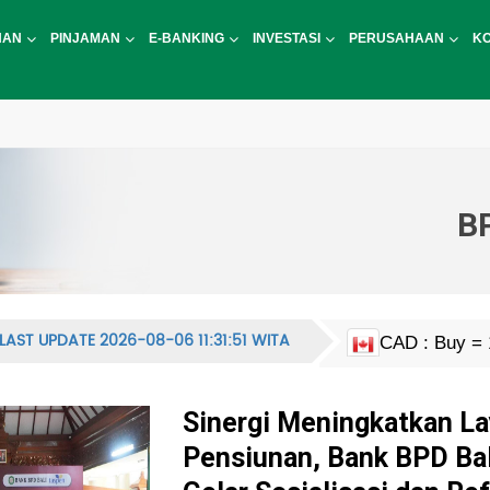
NAN
PINJAMAN
E-BANKING
INVESTASI
PERUSAHAAN
K
BP
LAST UPDATE 2026-08-06 11:31:51 WITA
CAD : Buy = 
EUR : Buy = 
HKD : Buy = 2
JPY : Buy = 1
MYR : Buy = 
NZD : Buy = 
GBP : Buy = 
SGD : Buy = 
KRW : Buy = 9
USD : Buy = 
CNY : Buy = 2
CNH : Buy = 
INR : Buy = 1
PHP : Buy = 2
CHF : Buy = 
THB : Buy = 5
AUD : Buy = 
Sinergi Meningkatkan L
Pensiunan, Bank BPD Bal