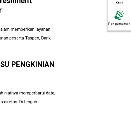
efreshment
Kami
r
Pengumuman
dalam memberikan layanan
unan peserta Taspen, Bank
SU PENGKINIAN
ah niatnya memperbarui data,
 diretas. Di tengah