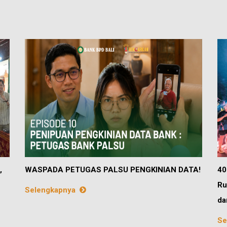
,
WASPADA PETUGAS PALSU PENGKINIAN DATA!
40
Ru
Selengkapnya
da
Se