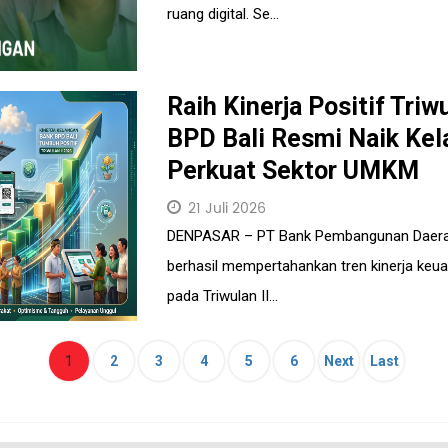
ruang digital. Se...
Raih Kinerja Positif Triw
BPD Bali Resmi Naik Kel
Perkuat Sektor UMKM
21 Juli 2026
DENPASAR – PT Bank Pembangunan Daerah 
berhasil mempertahankan tren kinerja keua
pada Triwulan II...
(current)
1
2
3
4
5
6
Next
Last