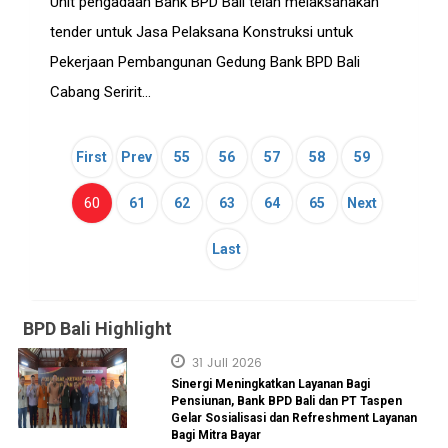
Unit pengadaan Bank BPD Bali telah melaksanakan
tender untuk Jasa Pelaksana Konstruksi untuk
Pekerjaan Pembangunan Gedung Bank BPD Bali
Cabang Seririt...
First
Prev
55
56
57
58
59
(current)
60
61
62
63
64
65
Next
Last
BPD Bali Highlight
31 Juli 2026
Sinergi Meningkatkan Layanan Bagi
Pensiunan, Bank BPD Bali dan PT Taspen
Gelar Sosialisasi dan Refreshment Layanan
Bagi Mitra Bayar