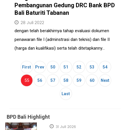
Pembangunan Gedung DRC Bank BPD
Bali Baturiti Tabanan
28 Juli 2022
dengan telah berakhirnya tahap evaluasi dokumen
penawaran file I (adminstrasi dan teknis) dan file II
(harga dan kualifikasi) serta telah ditetapkanny...
First
Prev
50
51
52
53
54
(current)
55
56
57
58
59
60
Next
Last
BPD Bali Highlight
31 Juli 2026