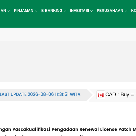
NAN
PINJAMAN
E-BANKING
INVESTASI
PERUSAHAAN
K
LAST UPDATE 2026-08-06 11:31:51 WITA
CAD : Buy = 
EUR : Buy = 
HKD : Buy = 2
JPY : Buy = 1
MYR : Buy = 
NZD : Buy = 
GBP : Buy = 
SGD : Buy = 
KRW : Buy = 9
USD : Buy = 
CNY : Buy = 2
CNH : Buy = 
INR : Buy = 1
PHP : Buy = 2
CHF : Buy = 
THB : Buy = 5
AUD : Buy = 
an Pascakualifikasi Pengadaan Renewal License Patch