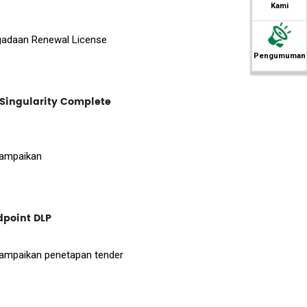
Kami
ngadaan Renewal License
Pengumuman
ingularity Complete
isampaikan
point DLP
disampaikan penetapan tender