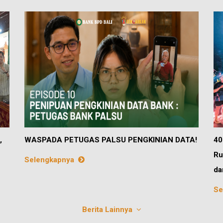
,
WASPADA PETUGAS PALSU PENGKINIAN DATA!
40
Ru
Selengkapnya
da
Se
Berita Lainnya