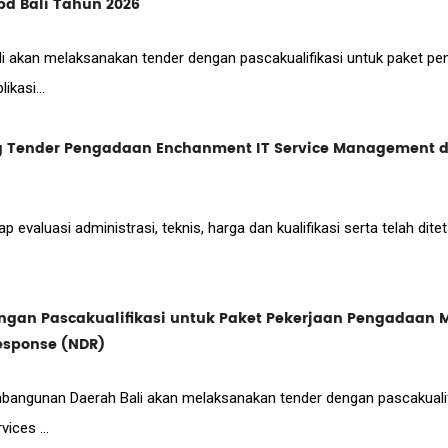
pd Bali Tahun 2026
i akan melaksanakan tender dengan pascakualifikasi untuk paket pe
kasi...
ender Pengadaan Enchanment IT Service Management da
p evaluasi administrasi, teknis, harga dan kualifikasi serta telah d
an Pascakualifikasi untuk Paket Pekerjaan Pengadaan 
esponse (NDR)
angunan Daerah Bali akan melaksanakan tender dengan pascakualifi
ices ...