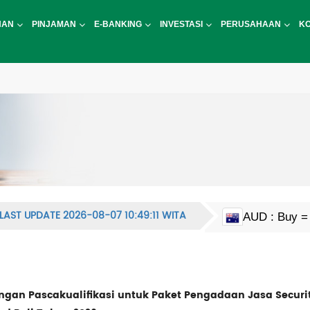
NAN
PINJAMAN
E-BANKING
INVESTASI
PERUSAHAAN
K
CAD : Buy = 
LAST UPDATE 2026-08-07 10:49:11 WITA
AUD : Buy = 
EUR : Buy = 
HKD : Buy = 
JPY : Buy = 1
MYR : Buy = 
NZD : Buy = 
GBP : Buy = 
SGD : Buy = 
KRW : Buy = 
USD : Buy = 
CNY : Buy = 
CNH : Buy = 
INR : Buy = 1
PHP : Buy = 
CHF : Buy = 
THB : Buy = 
an Pascakualifikasi untuk Paket Pengadaan Jasa Securi