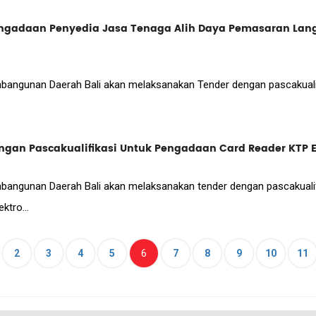
gadaan Penyedia Jasa Tenaga Alih Daya Pemasaran Lan
angunan Daerah Bali akan melaksanakan Tender dengan pascakualif
an Pascakualifikasi Untuk Pengadaan Card Reader KTP El
angunan Daerah Bali akan melaksanakan tender dengan pascakualifi
ktro...
(current)
6
2
3
4
5
7
8
9
10
11