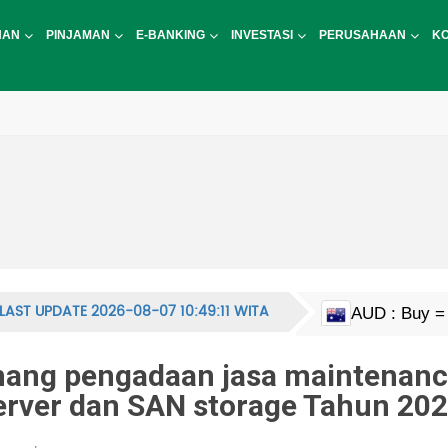
NAN
PINJAMAN
E-BANKING
INVESTASI
PERUSAHAAN
K
LAST UPDATE 2026-08-07 10:49:11 WITA
AUD : Buy = 
CAD : Buy = 
EUR : Buy = 
HKD : Buy = 
JPY : Buy = 1
MYR : Buy = 
NZD : Buy = 
GBP : Buy = 
SGD : Buy = 
KRW : Buy = 
USD : Buy = 
CNY : Buy = 
CNH : Buy = 
INR : Buy = 1
PHP : Buy = 
CHF : Buy = 
THB : Buy = 
ng pengadaan jasa maintenanc
server dan SAN storage Tahun 20