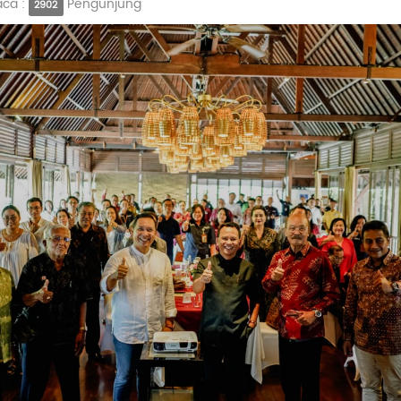
aca :
Pengunjung
2902