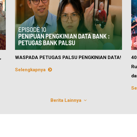
,
WASPADA PETUGAS PALSU PENGKINIAN DATA!
40
Ru
Selengkapnya
da
Se
Berita Lainnya