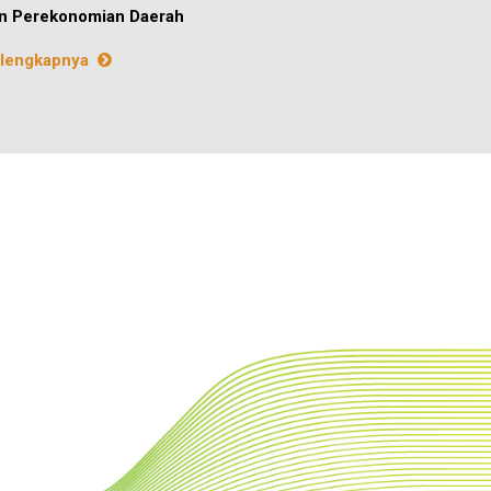
n Perekonomian Daerah
lengkapnya